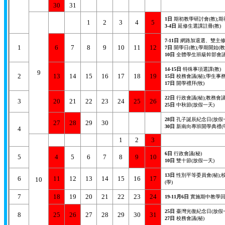
30
31
1日
期初教學研討會(教);
1
2
3
4
5
3-4日
延修生選課註冊(教)
7-11日
網路加退選、雙主修、
1
6
7
8
9
10
11
12
7日
開學日(教);學期開始(教
10日
全體學生班級幹部會議
14-15日
特殊事項選課(教)
9
2
13
14
15
16
17
18
19
15日
校務會議(秘);學生事務
17日
開學禮拜(牧)
22日
行政會議(秘);教務會議
3
20
21
22
23
24
25
26
25日
中秋節(放假一天)
28日
孔子誕辰紀念日(放假
27
28
29
30
30日
新南向專班開學典禮(學
4
1
2
3
6日
行政會議(秘)
5
4
5
6
7
8
9
10
10日
雙十節(放假一天)
13日
性別平等委員會(秘);
6
11
12
13
14
15
16
17
10
(學)
7
18
19
20
21
22
23
24
19-11月6日
實施期中教學回
25日
臺灣光復紀念日(放假
8
25
26
27
28
29
30
31
27日
校務會議(秘)