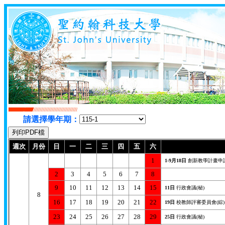
請選擇學年期：
週次
月份
日
一
二
三
四
五
六
1
1-9月18日
創新教學計畫申請
2
3
4
5
6
7
8
9
10
11
12
13
14
15
11日
行政會議(秘)
8
16
17
18
19
20
21
22
19日
校教師評審委員會(綜)
23
24
25
26
27
28
29
25日
行政會議(秘)