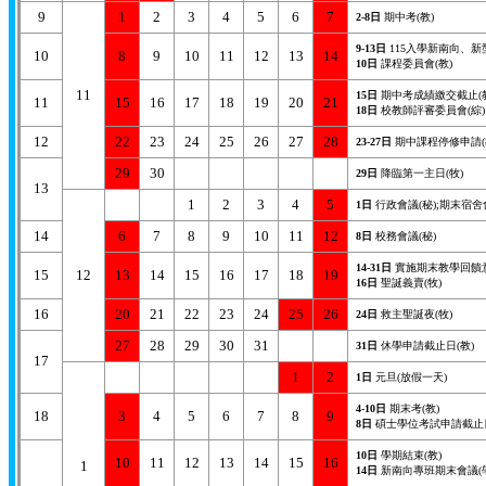
9
1
2
3
4
5
6
7
2-8日
期中考(教)
9-13日
115入學新南向、新
10
8
9
10
11
12
13
14
10日
課程委員會(教)
11
15日
期中考成績繳交截止(教
11
15
16
17
18
19
20
21
18日
校教師評審委員會(綜)
12
22
23
24
25
26
27
28
23-27日
期中課程停修申請(
29
30
29日
降臨第一主日(牧)
13
1
2
3
4
5
1日
行政會議(秘);期末宿舍
14
6
7
8
9
10
11
12
8日
校務會議(秘)
14-31日
實施期末教學回饋意
15
12
13
14
15
16
17
18
19
16日
聖誕義賣(牧)
16
20
21
22
23
24
25
26
24日
救主聖誕夜(牧)
27
28
29
30
31
31日
休學申請截止日(教)
17
1
2
1日
元旦(放假一天)
4-10日
期末考(教)
18
3
4
5
6
7
8
9
8日
碩士學位考試申請截止日
10日
學期結束(教)
10
11
12
13
14
15
16
1
14日
新南向專班期末會議(學