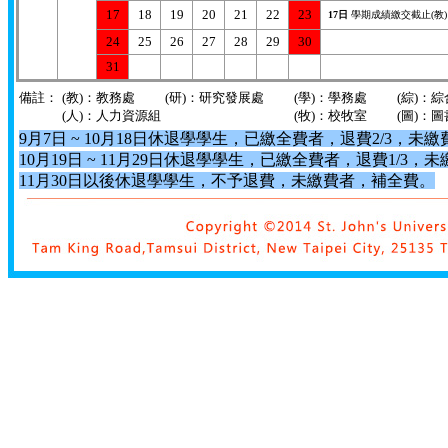
17
18
19
20
21
22
23
17日
學期成績繳交截止(教)
24
25
26
27
28
29
30
31
備註：
(教)：教務處
(研)：研究發展處
(學)：學務處
(綜)
(人)：人力資源組
(牧)：校牧室
(圖)：
9月7日 ~ 10月18日休退學學生，已繳全費者，退費2/3，未繳
10月19日 ~ 11月29日休退學學生，已繳全費者，退費1/3，未
11月30日以後休退學學生，不予退費，未繳費者，補全費。